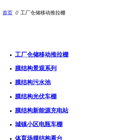
首页
ꄲ
工厂仓储移动推拉棚
联系我们
产品分类
工厂仓储移动推拉棚
膜结构景观系列
膜结构污水池
膜结构光伏车棚
膜结构新能源充电站
城镇小区电瓶车棚
体育场膜结构看台