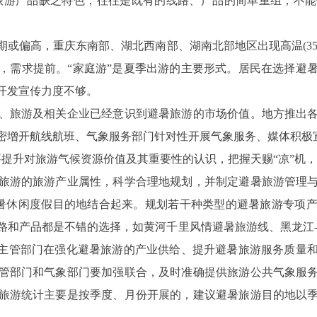
旅游产品缺乏特色，往往是既有的线路、产品的简单重组，不能体
或偏高，重庆东南部、湖北西南部、湖南北部地区出现高温(35℃
，需求提前。“家庭游”是夏季出游的主要形式。居民在选择避
开发宣传力度不够。
旅游及相关企业已经意识到避暑旅游的市场价值。地方推出各
密增开航线航班、气象服务部门针对性开展气象服务、媒体积极
升对旅游气候资源价值及其重要性的认识，把握天赐“凉”机，
游的旅游产业属性，科学合理地规划，并制定避暑旅游管理与
的避暑休闲度假目的地结合起来。规划若干种类型的避暑旅游专
和产品都是不错的选择，如黄河千里风情避暑旅游线、黑龙江-吉
游主管部门在强化避暑旅游的产业供给、提升避暑旅游服务质量
管部门和气象部门要加强联合，及时准确提供旅游公共气象服
旅游统计主要是按季度、月份开展的，建议避暑旅游目的地以