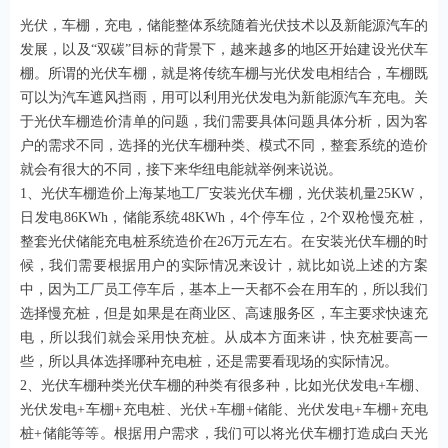
光伏，车棚，充电，储能整体系统随着光伏技术以及新能源汽车的
发展，以及“双碳”目标的背景下，越来越多的地区开始建设光伏车
棚。所谓的光伏车棚，就是将传统车棚与光伏发电相结合，车棚既
可以为汽车遮风挡雨，用可以利用光伏发电为新能源汽车充电。关
于光伏车棚造价清单的问题，我们需要具体问题具体分析，因为客
户的需求不同，选择的光伏车棚种类、模式不同，整套系统的造价
就会有很大的不同，接下来华纽电能就举例来说说。
1、光伏车棚造价上海某地工厂安装光伏车棚，光伏装机量25KW，
日发电86KWh，储能系统48KWh，4个停车位，2个双枪慢充桩，
整套光伏储能充电桩系统造价在26万元左右。在安装光伏车棚的时
候，我们需要根据用户的实际情况来设计，就比如说上述的方案
中，因为工厂员工停车后，基本上一天都不会在用车的，所以我们
选择慢充桩，但是如果是在商业区、高速服务区，车主要求快速充
电，所以我们就会采用快充桩。从成本方面来讲，快充桩要高一
些，所以具体选择哪种充电桩，还是需要看现场的实际情况。
2、光伏车棚种类光伏车棚的种类有很多种，比如光伏发电+车棚、
光伏发电+车棚+充电桩、光伏+车棚+储能、光伏发电+车棚+充电
桩+储能等等。根据用户需求，我们可以将光伏车棚打造成白天光